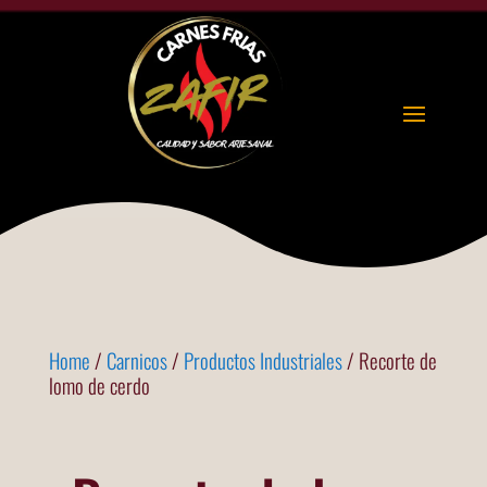
Home
/
Carnicos
/
Productos Industriales
/ Recorte de
lomo de cerdo